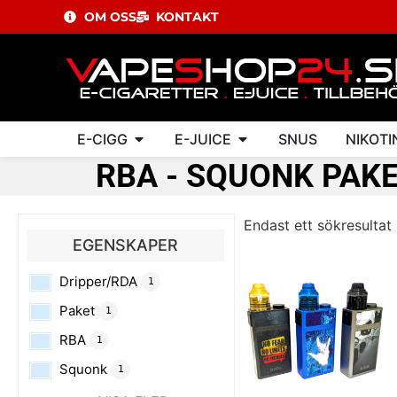
OM OSS
KONTAKT
E-CIGG
E-JUICE
SNUS
NIKOTI
RBA - SQUONK PAK
Endast ett sökresultat
EGENSKAPER
Dripper/RDA
1
Paket
1
RBA
1
Squonk
1