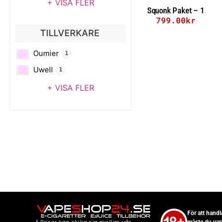
+ VISA FLER
Squonk Paket – 1
799.00
kr
Select options
TILLVERKARE
Oumier
1
Uwell
1
+ VISA FLER
För att hand
måste du var