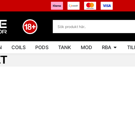
N
COILS
PODS
TANK
MOD
RBA
TI
ET