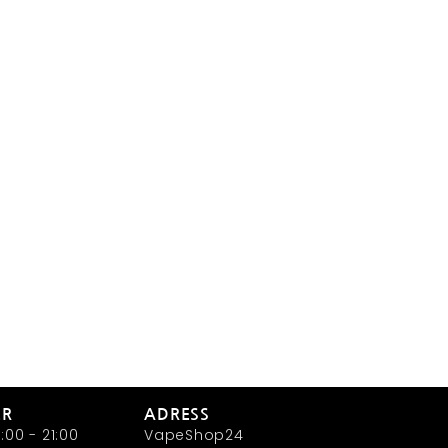
ER
ADRESS
:00 - 21:00
VapeShop24