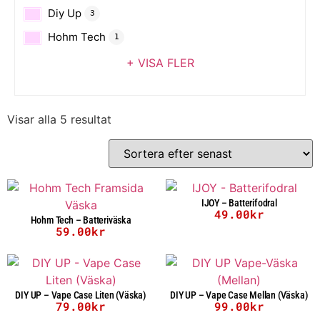
Diy Up
3
Hohm Tech
1
+ VISA FLER
Visar alla 5 resultat
IJOY – Batterifodral
49.00
kr
Hohm Tech – Batteriväska
59.00
kr
DIY UP – Vape Case Liten (Väska)
DIY UP – Vape Case Mellan (Väska)
79.00
kr
99.00
kr