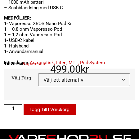
– 1000 mAh batteri
– Snabbladdning med USB-C
MEDFÖLJER:
1- Vaporesso XROS Nano Pod Kit
1 – 0.8 ohm Vaporesso Pod
1 – 1,2 ohm Vaporesso Pod
1- USB-C kabel
1- Halsband
1- Användarmanual
Egenskaper:
Automatisk
,
Liten
,
MTL
,
Pod-System
Tillverkare:
Vaporesso
499.00
kr
Välj Färg
Lägg Till I Varukorg