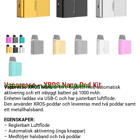
Vaporesso – XROS Nano Pod Kit
1000mAh batteri, Reglerbart Luftflöde
Vaporesso XROS Nano
är en e‑cigarett med automatisk
aktivering och ett inbyggt batteri på 1000 mAh.
Enheten laddas via USB‑C och har justerbart luftflöde.
Den använder XROS‑poddar och levereras med två poddar samt
ett metallhalsband.
EGENSKAPER:
– Reglerbart Luftflöde
– Automatisk aktivering (inga knappar)
– Medföljer halsband och två poddar