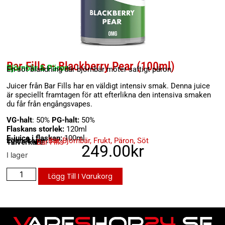
Bar Fills – Blackberry Pear (100ml)
Björnbär & Päron
En söt blandning där björnbär möter saftigt päron.
Juicer från Bar Fills har en väldigt intensiv smak. Denna juice
är speciellt framtagen för att efterlikna den intensiva smaken
du får från engångsvapes.
VG-halt
: 50%
PG-halt:
50%
Flaskans storlek:
120ml
E-juice i flaskan:
100ml
Egenskaper:
Bär
,
Björnbär
,
Frukt
,
Päron
,
Söt
Tillverkare:
Bar Fills
249.00
kr
I lager
Lägg Till I Varukorg