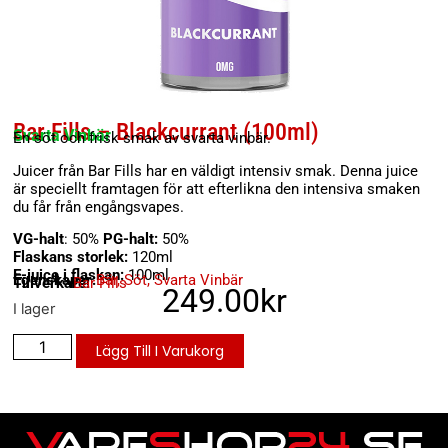
Bar Fills – Blackcurrant (100ml)
Svarta Vinbär
En söt och frisk smak av svarta vinbär.
Juicer från Bar Fills har en väldigt intensiv smak. Denna juice
är speciellt framtagen för att efterlikna den intensiva smaken
du får från engångsvapes.
VG-halt
: 50%
PG-halt:
50%
Flaskans storlek:
120ml
E-juice i flaskan:
100ml
Egenskaper:
Bär
,
Söt
,
Svarta Vinbär
Tillverkare:
Bar Fills
249.00
kr
I lager
Lägg Till I Varukorg