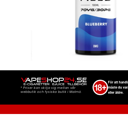
För att hand
*
Priser kan skilja sig mellan vår
måste du var
webbutik och fysiska butik i Malmö.
eller äldre.