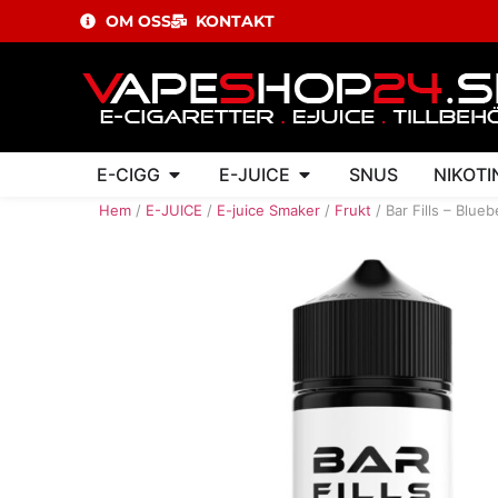
OM OSS
KONTAKT
E-CIGG
E-JUICE
SNUS
NIKOTI
Hem
/
E-JUICE
/
E-juice Smaker
/
Frukt
/ Bar Fills – Blueb