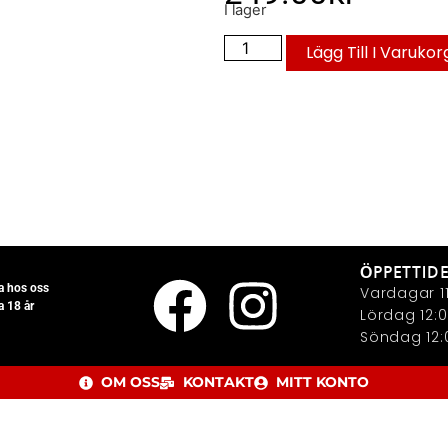
I lager
Lägg Till I Varukor
ÖPPETTID
la hos oss
Vardagar 11
a 18 år
Lördag 12:0
Söndag 12:0
OM OSS
KONTAKT
MITT KONTO