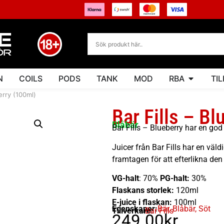
N
COILS
PODS
TANK
MOD
RBA
TI
erry (100ml)
Bar Fills – B
Blåbär
Bar Fills – Blueberry har en go
Juicer från Bar Fills har en väld
framtagen för att efterlikna de
VG-halt
: 70%
PG-halt:
30%
Flaskans storlek:
120ml
E-juice i flaskan:
100ml
Egenskaper:
Bär
,
Blåbär
,
Söt
Tillverkare:
Bar Fills
249.00
kr