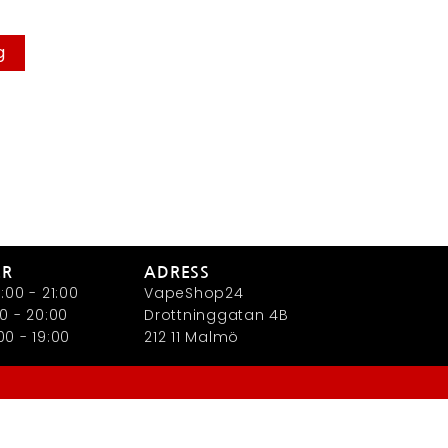
g
ER
ADRESS
:00 - 21:00
VapeShop24
0 - 20:00
Drottninggatan 4B
0 - 19:00
212 11 Malmö