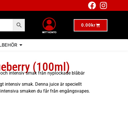
0.00
kr
LLBEHÖR
lueberry (100ml)
d och intensiv smak från nyplockade blåbär
igt intensiv smak. Denna juice är speciellt
n intensiva smaken du får från engångsvapes.