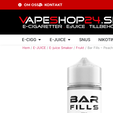
OM OSS
KONTAKT
E-CIGG
E-JUICE
SNUS
NIKOTI
Hem
/
E-JUICE
/
E-juice Smaker
/
Frukt
/ Bar Fills – Peac