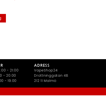
g
ER
ADRESS
:00 - 21:00
VapeShop24
0 - 20:00
Drottninggatan 4B
0 - 19:00
212 11 Malmö