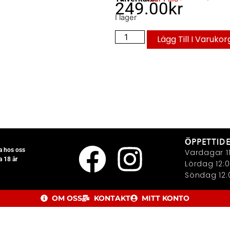
249.00
kr
I lager
Lägg Till I Varukor
ÖPPETTID
la hos oss
Vardagar 11
a 18 år
Lördag 12:0
Söndag 12:0
OM OSS
KONTAKT
MITT KONTO