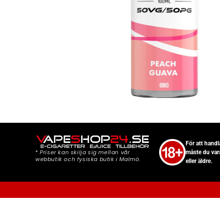
För att hand
*
Priser kan skilja sig mellan vår
måste du var
webbutik och fysiska butik i Malmö.
eller äldre.