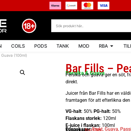
N
COILS
PODS
TANK
MOD
RBA
TI
h Guava (100ml)
Bar Fills – P
Persika & Guava
Persika och guava ger en söt, f
direkt.
Juicer från Bar Fills har en väld
framtagen för att efterlikna de
VG-halt
: 50%
PG-halt:
50%
Flaskans storlek:
120ml
E-juice i flaskan:
100ml
Egenskaper:
Frukt
,
Guava
,
Pass
Tillverkare:
Bar Fills