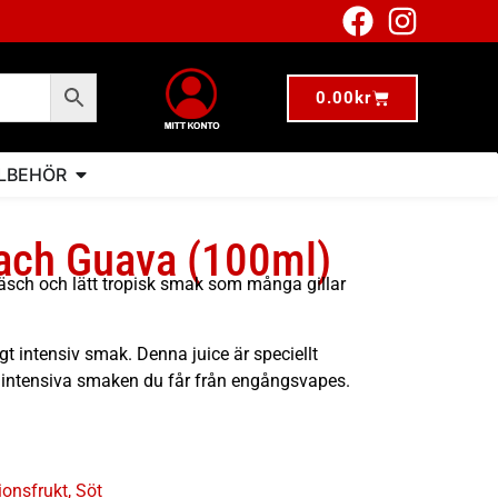
0.00
kr
LLBEHÖR
each Guava (100ml)
räsch och lätt tropisk smak som många gillar
igt intensiv smak. Denna juice är speciellt
n intensiva smaken du får från engångsvapes.
ionsfrukt
,
Söt