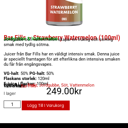
Bar Fills – Strawberry Watermelon (100ml)
Jordgubbe & Vattenmelon
Jordgubbe och vattenmelon skapar en fruktig och somrig
smak med tydlig sötma.
Juicer från Bar Fills har en väldigt intensiv smak. Denna juice
är speciellt framtagen för att efterlikna den intensiva smaken
du får från engångsvapes.
VG-halt
: 50%
PG-halt:
50%
Flaskans storlek:
120ml
E-juice i flaskan:
100ml
Egenskaper:
Frukt
,
Jordgubbe
,
Söt
,
Vattenmelon
Tillverkare:
Bar Fills
249.00
kr
I lager
Lägg Till I Varukorg