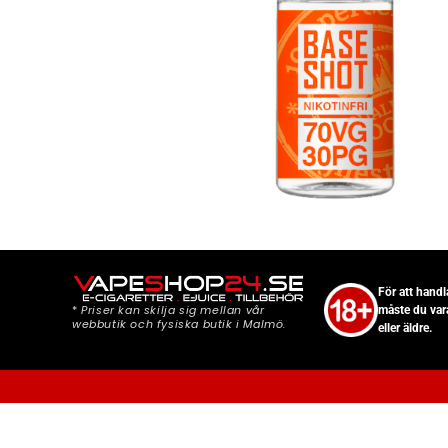
För att hand
*
Priser kan skilja sig mellan vår
måste du var
webbutik och fysiska butik i Malmö.
eller äldre.