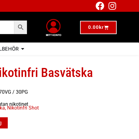
0.00
kr
LLBEHÖR
kotinfri Basvätska
70VG / 30PG
tan nikotinet
ka
,
Nikotinfri Shot
g