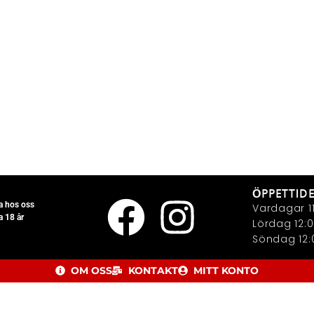
ÖPPETTID
la hos oss
Vardagar 11
a 18 år
Lördag 12:0
Söndag 12:0
OM OSS
KONTAKT
MITT KONTO