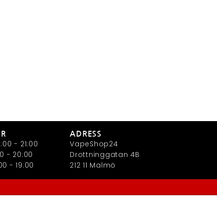
ER
ADRESS
:00 - 21:00
VapeShop24
0 - 20:00
Drottninggatan 4B
0 - 19:00
212 11 Malmö