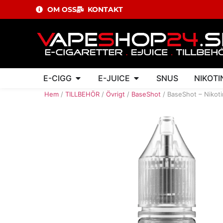
OM OSS
KONTAKT
E-CIGG
E-JUICE
SNUS
NIKOTI
Hem
/
TILLBEHÖR
/
Övrigt
/
BaseShot
/ BaseShot – Nikot