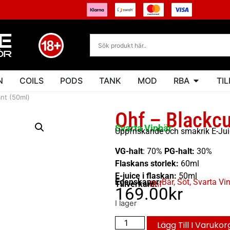
N
COILS
PODS
TANK
MOD
RBA
TI
ant (50ml)
Ohf – Blackcu
Svarta Vinbär
Uppfriskande och smakrik E-Ju
VG-halt
: 70%
PG-halt:
30%
Flaskans storlek:
60ml
E-juice i flaskan:
50ml
Egenskaper:
Bär
,
Söt
,
Svarta Vi
Tillverkare:
Ohf
169.00
kr
I lager
Lägg Till I Varukor