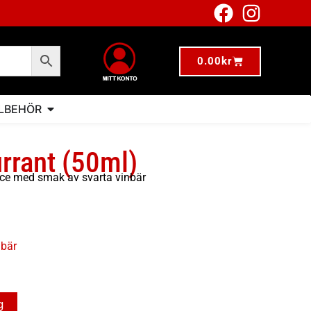
0.00
kr
LLBEHÖR
rrant (50ml)
ice med smak av svarta vinbär
nbär
g