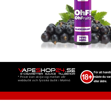
För att hand
*
Priser kan skilja sig mellan vår
måste du var
webbutik och fysiska butik i Malmö.
eller äldre.