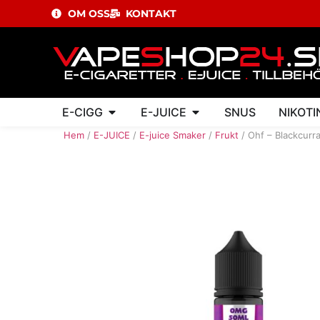
OM OSS
KONTAKT
E-CIGG
E-JUICE
SNUS
NIKOTI
Hem
/
E-JUICE
/
E-juice Smaker
/
Frukt
/ Ohf – Blackcurr