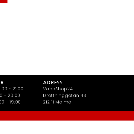
ER
ADRESS
:00 - 21:00
VapeShop24
0 - 20:00
Drottninggatan 4B
0 - 19:00
212 11 Malmö