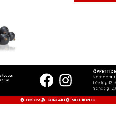
ÖPPETTID
la hos oss
Vardagar 11
a 18 år
Lördag 12:0
Söndag 12:0
OM OSS
KONTAKT
MITT KONTO