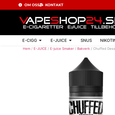
OM OSS
KONTAKT
E-CIGG
E-JUICE
SNUS
NIKOTI
Hem
/
E-JUICE
/
E-juice Smaker
/
Bakverk
/ Chuffed Dess