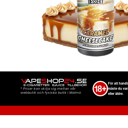
För att hand
*
Priser kan skilja sig mellan vår
måste du var
webbutik och fysiska butik i Malmö.
eller äldre.