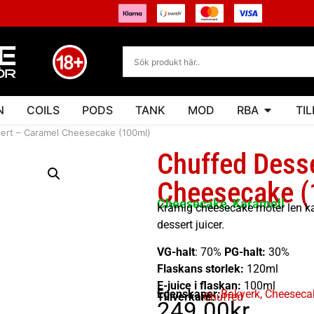
N
COILS
PODS
TANK
MOD
RBA
TI
ert – Caramel Cheesecake (100ml)
Chuffed Dess
Cheesecake (
Cheesecake, Karamell
Krämig cheesecake möter len kar
dessert juicer.
VG-halt
: 70%
PG-halt:
30%
Flaskans storlek:
120ml
E-juice i flaskan:
100ml
Egenskaper:
Bakverk
,
Cheeseca
Tillverkare:
Chuffed
249.00
kr