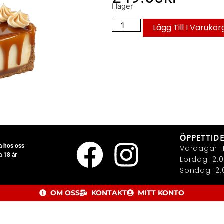
I lager
Lägg Till I Varukor
ÖPPETTID
la hos oss
Vardagar 11
a 18 år
Lördag 12:0
Söndag 12:0
OM OSS
KONTAKT
MITT KONTO