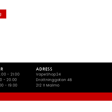
g
ER
ADRESS
:00 - 21:00
VapeShop24
0 - 20:00
Drottninggatan 4B
0 - 19:00
212 11 Malmö