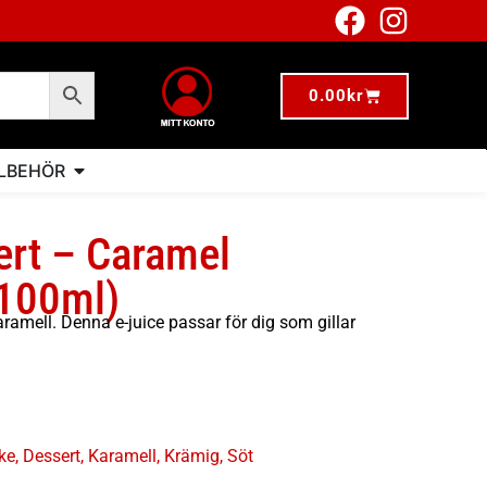
0.00
kr
LLBEHÖR
ert – Caramel
100ml)
amell. Denna e-juice passar för dig som gillar
ke
,
Dessert
,
Karamell
,
Krämig
,
Söt