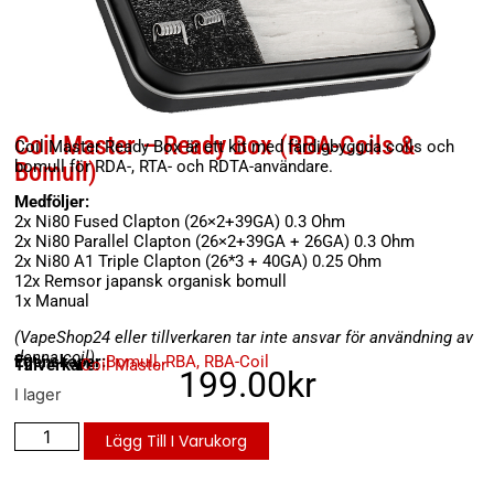
Coil Master – Ready Box (RBA-Coils &
Coil Master Ready Box är ett kit med färdigbyggda coils och
Bomull)
bomull för RDA-, RTA- och RDTA-användare.
Medföljer:
2x Ni80 Fused Clapton (26×2+39GA) 0.3 Ohm
2x Ni80 Parallel Clapton (26×2+39GA + 26GA) 0.3 Ohm
2x Ni80 A1 Triple Clapton (26*3 + 40GA) 0.25 Ohm
12x Remsor japansk organisk bomull
1x Manual
(VapeShop24 eller tillverkaren tar inte ansvar för användning av
denna coil)
Egenskaper:
Bomull
,
RBA
,
RBA-Coil
Tillverkare:
Coil Master
199.00
kr
I lager
Lägg Till I Varukorg