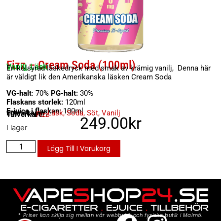
Fizz – Cream Soda (100ml)
Vanilj, Läsk
En kolsyrad läskedryck med smak av krämig vanilj, Denna här
är väldigt lik den Amerikanska läsken Cream Soda
VG-halt
: 70%
PG-halt:
30%
Flaskans storlek:
120ml
E-juice i flaskan:
100ml
Egenskaper:
Läsk
,
Soda
,
Söt
,
Vanilj
Tillverkare:
Fizz
249.00
kr
I lager
Lägg Till I Varukorg
*
Priser kan skilja sig mellan vår webbutik och fysiska butik i Malmö.