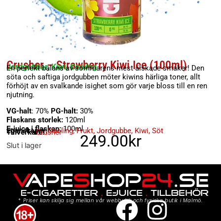
Crusher – Strawberry Kiwi Ice (100ml)
Jordgubbar, Kiwi, Cooling
En perfekt balans av sommarens mest älskade smaker! Den
söta och saftiga jordgubben möter kiwins härliga toner, allt
förhöjt av en svalkande isighet som gör varje bloss till en ren
njutning.
VG-halt
: 70%
PG-halt:
30%
Flaskans storlek:
120ml
E-juice i flaskan:
100ml
Egenskaper:
Cooling
,
Frukt
,
Jordgubbe
,
Kiwi
,
Söt
Tillverkare:
Crusher
249.00
kr
Slut i lager
*
Priser kan skilja sig mellan vår webbutik och fysiska butik i Malmö.