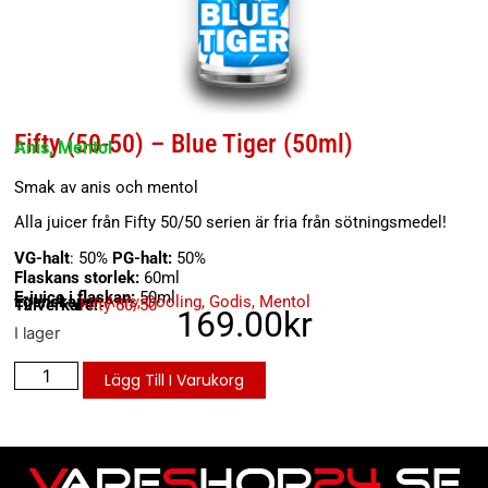
Fifty (50-50) – Blue Tiger (50ml)
Anis, Mentol
Smak av anis och mentol
Alla juicer från Fifty 50/50 serien är fria från sötningsmedel!
VG-halt
: 50%
PG-halt:
50%
Flaskans storlek:
60ml
E-juice i flaskan:
50ml
Egenskaper:
Anis
,
Cooling
,
Godis
,
Mentol
Tillverkare:
Fifty 50/50
169.00
kr
I lager
Lägg Till I Varukorg