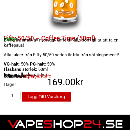
Fifty 50/50 – Coffee Time (50ml)
Kaffe
En härlig smak av nybryggt kaffe till alla som gillar att ta en
kaffepaus!
Alla juicer från Fifty 50/50 serien är fria från sötningsmedel!
VG-halt
: 50%
PG-halt:
50%
Flaskans storlek:
60ml
E-juice i flaskan:
50ml
Egenskaper:
Dryck
,
Kaffe
Tillverkare:
Fifty 50/50
169.00
kr
I lager
Lägg Till I Varukorg