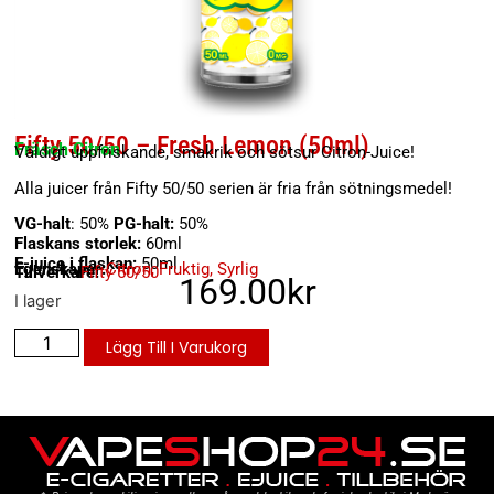
Fifty 50/50 – Fresh Lemon (50ml)
Fräsch Citron
Väldigt uppfriskande, smakrik och sötsur Citron-Juice!
Alla juicer från Fifty 50/50 serien är fria från sötningsmedel!
VG-halt
: 50%
PG-halt:
50%
Flaskans storlek:
60ml
E-juice i flaskan:
50ml
Egenskaper:
Citron
,
Fruktig
,
Syrlig
Tillverkare:
Fifty 50/50
169.00
kr
I lager
Lägg Till I Varukorg