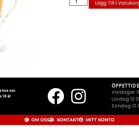
Lägg Till I Varukor
ÖPPETTID
la hos oss
Vardagar 11
a 18 år
Lördag 12:0
Söndag 12:0
OM OSS
KONTAKT
MITT KONTO