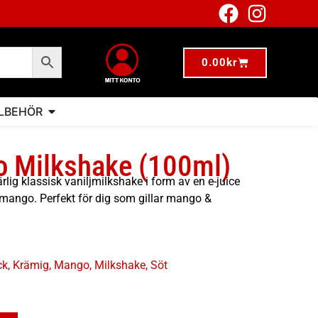
0.00
kr
LLBEHÖR
o Milkshake (100ml)
lig klassisk vaniljmilkshake i form av en e-juice
mango. Perfekt för dig som gillar mango &
ck
,
Krämig
,
Mango
,
Milkshake
,
Söt