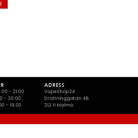
g
ER
ADRESS
:00 - 21:00
VapeShop24
0 - 20:00
Drottninggatan 4B
0 - 19:00
212 11 Malmö