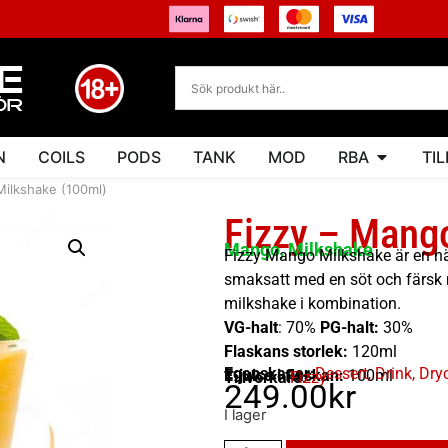
N
COILS
PODS
TANK
MOD
RBA
TI
Milkshake (100ml)
Fizzy – Mang
Mango, Milkshake
Fizzy Mango Milkshake är en här
smaksatt med en söt och färsk 
milkshake i kombination.
VG-halt
: 70%
PG-halt:
30%
Flaskans storlek:
120ml
Egenskaper:
Dessert
,
Drink
,
Dry
E-juice i flaskan:
100ml
Tillverkare:
Fizzy
249.00
kr
I lager