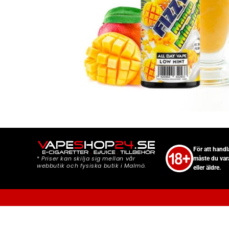
För att hand
*
Priser kan skilja sig mellan vår
måste du var
webbutik och fysiska butik i Malmö.
eller äldre.