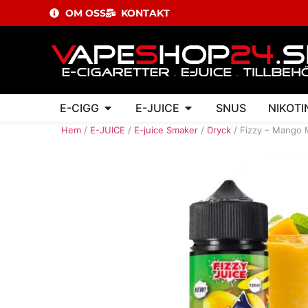
OM OSS
KONTAKT
E-CIGG
E-JUICE
SNUS
NIKOTI
Hem
/
E-JUICE
/
E-juice Smaker
/
Dryck
/ Fizzy – Mango 