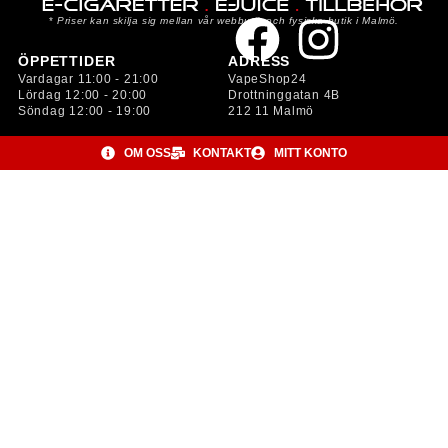
*
Priser kan skilja sig mellan vår webbutik och fysiska butik i Malmö.
ÖPPETTIDER
ADRESS
Vardagar 11:00 - 21:00
VapeShop24
Lördag 12:00 - 20:00
Drottninggatan 4B
Söndag 12:00 - 19:00
212 11 Malmö
OM OSS
KONTAKT
MITT KONTO