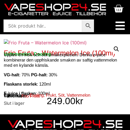
Frio Fruta – Watermelon Ice (100ml)
Vattenmelon, Cooling
Upplev en frisk och söt smakexplosion. Denna e-juice
kombinerar den uppfriskande smaken av saftig vattenmelon
med en kylande känsla.
VG-halt
: 70%
PG-halt
: 30%
Flaskans storlek
: 120ml
E-juice i flaskan
: 100ml
Egenskaper:
Cooling
,
Frukt
,
Söt
,
Vattenmelon
Tillverkare:
Frio Fruta
249.00
kr
Slut i lager