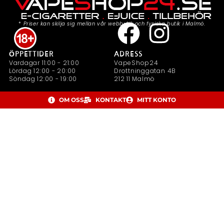
*
Priser kan skilja sig mellan vår webbutik och fysiska butik i Malmö.
ÖPPETTIDER
ADRESS
Vardagar 11:00 - 21:00
VapeShop24
Lördag 12:00 - 20:00
Drottninggatan 4B
Söndag 12:00 - 19:00
212 11 Malmö
OM OSS
KONTAKT
MITT KONTO