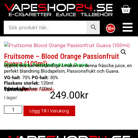
Fruitsome – Blood Orange Passionfruit
Guava (100ml)
Blodapelsin, Passionsfrukt och Guava.
Upplev den oemotståndliga smaken av denna fräscha juice, en
perfekt blandning Blodapelsin, Passionsfrukt och Guava.
VG-halt
: 70%
PG-halt:
30%
Flaskans storlek:
120ml
E-juice i flaskan:
100ml
Egenskaper:
Tillverkare:
Flavour Factory
249.00
kr
I lager
Lägg Till I Varukorg