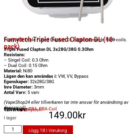
Fumytech Triple Fused Clapton DL (10-
Fumytech Triple Fused Clapton DL högpresterande Ni80-coils.
pack)
Triple Fused Clapton DL 3x28G/38G 0.3Ohm
Resistans:
– Singel Coil: 0.3 Ohm
– Dual Coil: 0.15 Ohm
Material:
Ni80
Lägen den kan användas i:
VW, VV, Bypass
Egenskaper:
32x28G/38G
Inre Diameter:
3mm
Antal Varv:
5 varv
(VapeShop24 eller tillverkaren tar inte ansvar för användning av
denna coil)
Egenskaper:
RBA
,
RBA-Coil
Tillverkare:
Fumytech
149.00
kr
I lager
Lägg Till I Varukorg