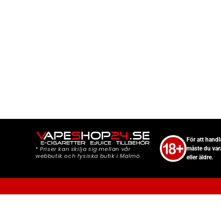
För att hand
*
Priser kan skilja sig mellan vår
måste du var
webbutik och fysiska butik i Malmö.
eller äldre.