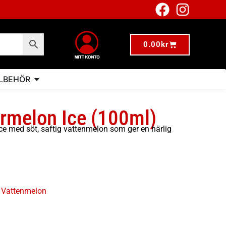
0.00
kr
LLBEHÖR
rmelon Ice (100ml)
ice med söt, saftig vattenmelon som ger en härlig
,
Vattenmelon