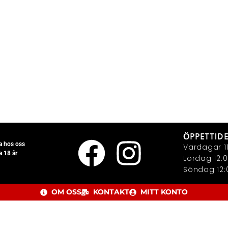
ÖPPETTID
la hos oss
Vardagar 11
a 18 år
Lördag 12:0
Söndag 12:0
OM OSS
KONTAKT
MITT KONTO