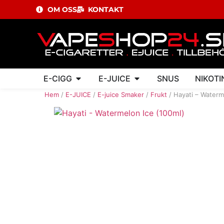
OM OSS
KONTAKT
E-CIGG
E-JUICE
SNUS
NIKOTI
Hem
/
E-JUICE
/
E-juice Smaker
/
Frukt
/ Hayati – Waterm