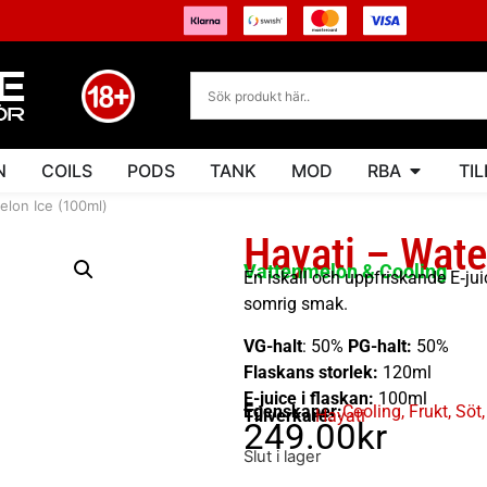
N
COILS
PODS
TANK
MOD
RBA
TI
elon Ice (100ml)
Hayati – Wate
Vattenmelon & Cooling
En iskall och uppfriskande E‑ju
somrig smak.
VG-halt
: 50%
PG-halt:
50%
Flaskans storlek:
120ml
E-juice i flaskan:
100ml
Egenskaper:
Cooling
,
Frukt
,
Söt
Tillverkare:
Hayati
249.00
kr
Slut i lager