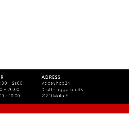
ER
ADRESS
:00 - 21:00
VapeShop24
0 - 20:00
Drottninggatan 4B
0 - 19:00
212 11 Malmö