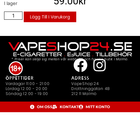
59.00
kr
I lager
Lägg Till I Varukorg
*
Priser kan skilja sig mellan vår webbutik och fysiska butik i Malmö.
ÖPPETTIDER
ADRESS
Vardagar 11:00 - 21:00
VapeShop24
Lördag 12:00 - 20:00
Drottninggatan 4B
Söndag 12:00 - 19:00
212 11 Malmö
OM OSS
KONTAKT
MITT KONTO