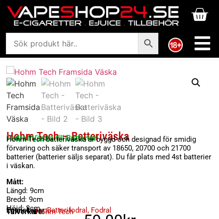
Hohm Tech – Batteriväska
Fodral/Väska till Batterier
Hohm Tech batteriväska är byggd och designad för smidig
förvaring och säker transport av 18650, 20700 och 21700
batterier (batterier säljs separat). Du får plats med 4st batterier
i väskan.
Mått:
Längd: 9cm
Bredd: 9cm
Höjd: 3cm
Egenskaper:
Batterifodral
,
Fodral
Tillverkare:
Hohm Tech