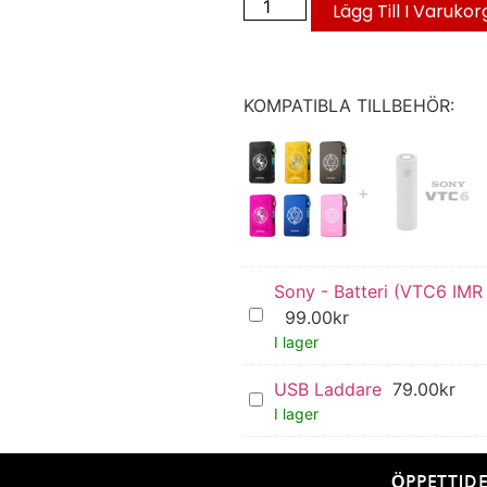
Lägg Till I Varukor
KOMPATIBLA TILLBEHÖR:
Sony - Batteri (VTC6 IM
Sony
99.00
kr
-
I lager
Batteri
(VTC6
IMR
USB Laddare
79.00
kr
USB
18650
Laddare
I lager
3000mAh
15A)
ÖPPETTID