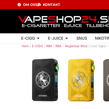
OM OSS
KONTAKT
E-CIGG
E-JUICE
SNUS
NIKOTI
Hem
/
E-CIGG
/
RBA
/
RBA - Reglerbar Mod
/ Lost Vape 