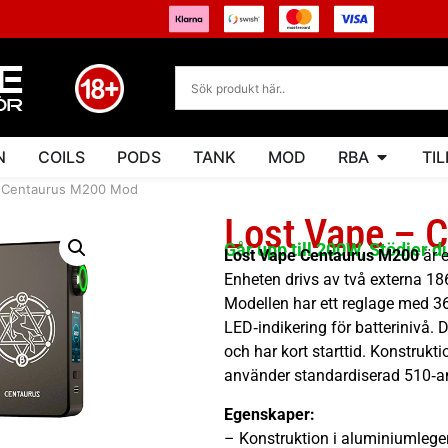
N
COILS
PODS
TANK
MOD
RBA
TI
– Centaurus M200 Mod
Lost Vape – 
Går upp till 200W, Stödjer 
Lost Vape Centaurus M200
är 
Enheten drivs av två externa 186
Modellen har ett reglage med 36
LED‑indikering för batterinivå.
och har kort starttid. Konstrukt
använder standardiserad 510‑an
Egenskaper:
– Konstruktion i aluminiumlege