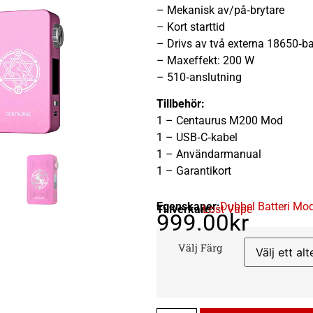
– Mekanisk av/på‑brytare
– Kort starttid
– Drivs av två externa 18650‑bat
– Maxeffekt: 200 W
– 510‑anslutning
Tillbehör:
1 – Centaurus M200 Mod
1 – USB‑C‑kabel
1 – Användarmanual
1 – Garantikort
Egenskaper:
Dubbel Batteri Mo
Tillverkare:
Lost Vape
999.00
kr
Välj Färg