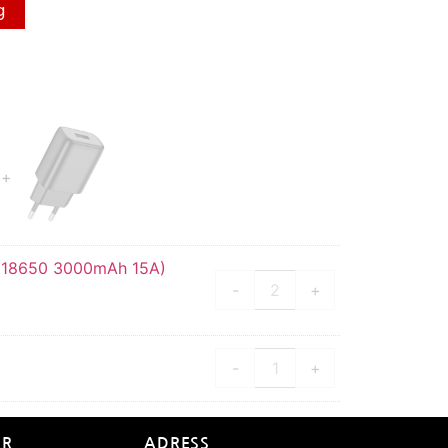
g
R 18650 3000mAh 15A)
-
+
-
+
ER
ADRESS