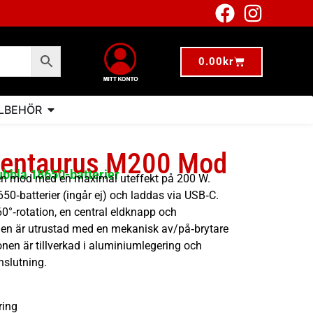
0.00
kr
LLBEHÖR
Centaurus M200 Mod
dubbla 18650-batterier
en mod med en maximal uteffekt på 200 W.
50‑batterier (ingår ej) och laddas via USB‑C.
0°‑rotation, en central eldknapp och
 Den är utrustad med en mekanisk av/på‑brytare
ionen är tillverkad i aluminiumlegering och
slutning.
ring