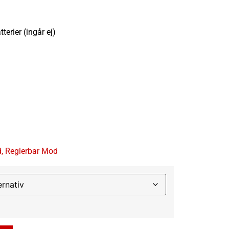
terier (ingår ej)
d
,
Reglerbar Mod