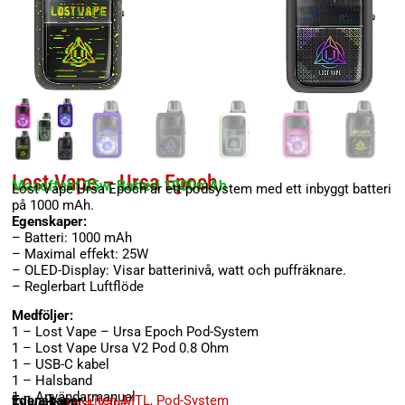
Lost Vape – Ursa Epoch
Maxeffekt 25w, Batteri 1000mAh
Lost Vape Ursa Epoch är ett podsystem med ett inbyggt batteri
på 1000 mAh.
Egenskaper:
– Batteri: 1000 mAh
– Maximal effekt: 25W
– OLED-Display: Visar batterinivå, watt och puffräknare.
– Reglerbart Luftflöde
Medföljer:
1 – Lost Vape – Ursa Epoch Pod-System
1 – Lost Vape Ursa V2 Pod 0.8 Ohm
1 – USB-C kabel
1 – Halsband
1 – Användarmanual
Egenskaper:
Liten
,
MTL
,
Pod-System
Tillverkare:
Lost Vape