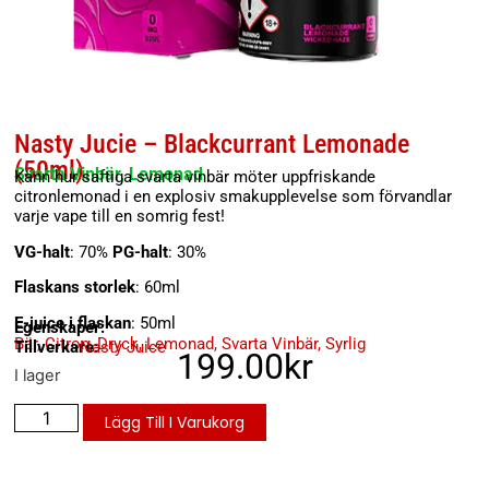
Nasty Jucie – Blackcurrant Lemonade
(50ml)
Svarta Vinbär, Lemonad
Känn hur saftiga svarta vinbär möter uppfriskande
citronlemonad i en explosiv smakupplevelse som förvandlar
varje vape till en somrig fest!
VG-halt
: 70%
PG-halt
: 30%
Flaskans storlek
: 60ml
E-juice i flaskan
: 50ml
Egenskaper:
Bär
,
Citron
,
Dryck
,
Lemonad
,
Svarta Vinbär
,
Syrlig
Tillverkare:
Nasty Juice
199.00
kr
I lager
Lägg Till I Varukorg