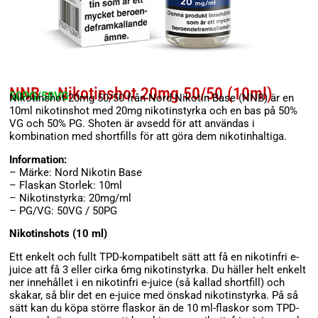
NNB – Nikotinshot 20mg 50/50 (10ml)
50PG/50VG
Nikotinshot 20mg 50/50 från Nord Nikotin Base (NNB) är en
10ml nikotinshot med 20mg nikotinstyrka och en bas på 50%
VG och 50% PG. Shoten är avsedd för att användas i
kombination med shortfills för att göra dem nikotinhaltiga.
Information:
– Märke: Nord Nikotin Base
– Flaskan Storlek: 10ml
– Nikotinstyrka: 20mg/ml
– PG/VG: 50VG / 50PG
Nikotinshots (10 ml)
Ett enkelt och fullt TPD-kompatibelt sätt att få en nikotinfri e-
juice att få 3 eller cirka 6mg nikotinstyrka. Du häller helt enkelt
ner innehållet i en nikotinfri e-juice (så kallad shortfill) och
skakar, så blir det en e-juice med önskad nikotinstyrka. På så
sätt kan du köpa större flaskor än de 10 ml-flaskor som TPD-