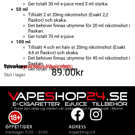
Ger totalt 30 ml e-juice med 3 ml styrka.
50 ml
Tillsätt 2 st 20mg nikotinshot (Exakt 2,2
flaskor) och skaka.
Det behöver finnas utrymme för 20 ml nikotinshot i
flaskan.
Ger totalt 70 ml e-juice.
100 ml
Tillsätt 4 och en halv st 20mg nikotinshot (Exakt
4,4 st flaskor) och skaka.
Det behöver finnas utrymme för 45 ml nikotinshot i
flaskan.
Egenskaper:
Nikotin
,
Nikotinshot
Tillverkare:
Nord Nikotin Base (NNB)
Ger totalt 145 ml e-juice.
89.00
kr
Slut i lager
*
Priser kan skilja sig mellan vår webbutik och fysiska butik i Malmö.
ÖPPETTIDER
ADRESS
Vardagar 11:00 - 21:00
VapeShop24