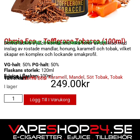
Ohmia Eco – Tofflerone Tobacco (100ml)
rostade mandlar, honung, karamell och tobak
Denna läckra e-juice kombinerar rika toner av choklad med
inslag av rostade mandlar, honung, karamell och tobak, vilket
skapar en komplex och lockande smakprofil.
VG-halt
: 50%
PG-halt:
50%
Flaskans storlek:
120ml
E-juice i flaskan:
100ml
Egenskaper:
Honung
,
Karamell
,
Mandel
,
Söt Tobak
,
Tobak
Tillverkare:
Ohmia Eco
249.00
kr
I lager
Lägg Till I Varukorg