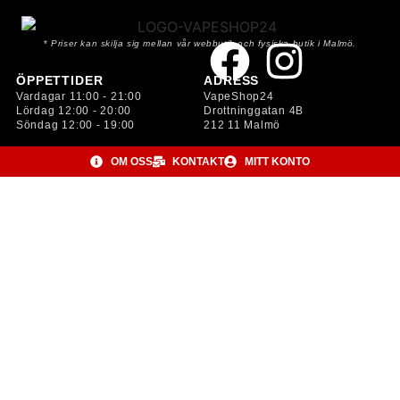
*
Priser kan skilja sig mellan vår webbutik och fysiska butik i Malmö.
ÖPPETTIDER
ADRESS
Vardagar 11:00 - 21:00
VapeShop24
Lördag 12:00 - 20:00
Drottninggatan 4B
Söndag 12:00 - 19:00
212 11 Malmö
OM OSS
KONTAKT
MITT KONTO