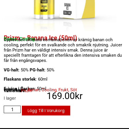
Prizm – Banana Ice (50ml)
Banan, Cooling
Upplev den ultimata kombinationen av krämig banan och
cooling, perfekt för en svalkande och smakrik njutning. Juicer
från Prizm har en väldigt intensiv smak. Denna juice är
speciellt framtagen för att efterlikna den intensiva smaken du
får från engångsvapes.
VG-halt
: 50%
PG-halt
: 50%
Flaskans storlek
: 60ml
E-juice i flaskan
: 50ml
Egenskaper:
Banan
,
Cooling
,
Frukt
,
Söt
Tillverkare:
Prizm
169.00
kr
I lager
Lägg Till I Varukorg