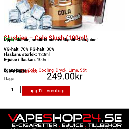
Slushiee – Cola Slush (100ml)
Cola, Ice
Uppfriskande, smakrik och svalkande Cola juice!
VG-halt
: 70%
PG-halt:
30%
Flaskans storlek:
120ml
E-juice i flaskan:
100ml
Egenskaper:
Cola
,
Cooling
,
Dryck
,
Lime
,
Söt
Tillverkare:
Slushiee
249.00
kr
I lager
Lägg Till I Varukorg