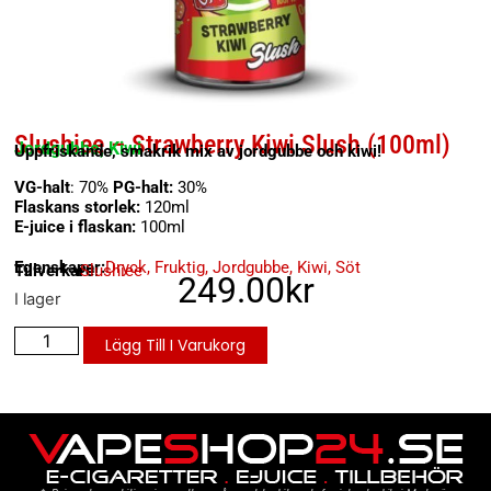
Slushiee – Strawberry Kiwi Slush (100ml)
Jordgubbe, Kiwi
Uppfriskande, smakrik mix av jordgubbe och kiwi!
VG-halt
: 70%
PG-halt:
30%
Flaskans storlek:
120ml
E-juice i flaskan:
100ml
Egenskaper:
Dryck
,
Fruktig
,
Jordgubbe
,
Kiwi
,
Söt
Tillverkare:
Slushiee
249.00
kr
I lager
Lägg Till I Varukorg