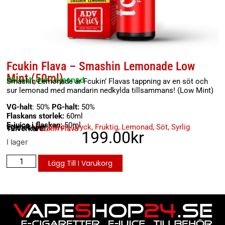
Fcukin Flava – Smashin Lemonade Low
Mint (50ml)
Söt och Sur Lemonad
Smashin Lemonade är Fcukin’ Flavas tappning av en söt och
sur lemonad med mandarin nedkylda tillsammans! (Low Mint)
VG-halt
: 50%
PG-halt:
50%
Flaskans storlek:
60ml
E-juice i flaskan:
50ml
Egenskaper:
Citron
,
Dryck
,
Fruktig
,
Lemonad
,
Söt
,
Syrlig
Tillverkare:
Fcukin Flava
199.00
kr
I lager
Lägg Till I Varukorg