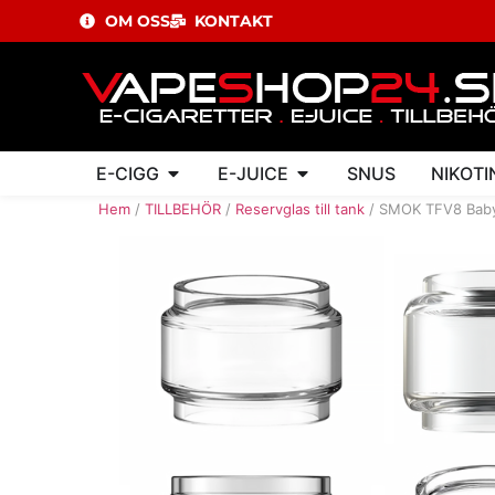
OM OSS
KONTAKT
E-CIGG
E-JUICE
SNUS
NIKOTI
Hem
/
TILLBEHÖR
/
Reservglas till tank
/ SMOK TFV8 Baby 