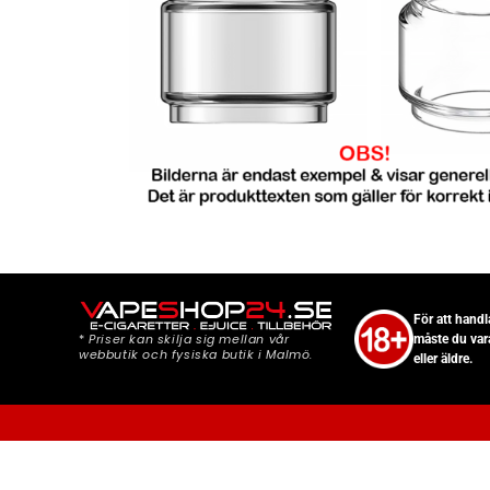
För att hand
*
Priser kan skilja sig mellan vår
måste du var
webbutik och fysiska butik i Malmö.
eller äldre.