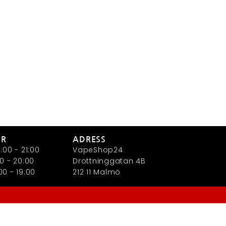
ER
ADRESS
:00 - 21:00
VapeShop24
0 - 20:00
Drottninggatan 4B
0 - 19:00
212 11 Malmö