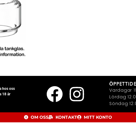
ÖPPETTID
la hos oss
Vardagar 11
a 18 år
Lördag 12:0
Söndag 12:0
OM OSS
KONTAKT
MITT KONTO