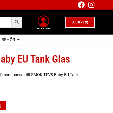
0.00
kr
LLBEHÖR
by EU Tank Glas
ml) som passar till SMOK TFV8 Baby EU Tank
g