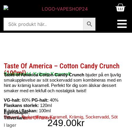
Taste Of America – Cotton Candy Crunch
(100ml)
Sockervadd, Krämig Karamell
Taste of America Cotton Candy Crunch
bjuder på en ljuvlig
smakupplevelse av söt sockervadd som kombineras med en
hint av krämig karamell. Perfekt för dig som älskar dessert
smaker med en lekfull och nostalgisk twist!
VG-halt
: 60%
PG-halt:
40%
Flaskans storlek:
120ml
E-juice i flaskan:
100ml
Egenskaper:
Dessert
,
Frukostflingor
,
Karamell
,
Krämig
,
Sockervadd
,
Söt
Tillverkare:
Taste Of America
249.00
kr
I lager