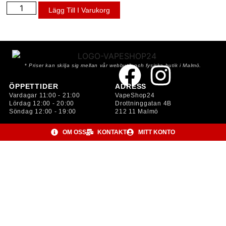
Lägg Till I Varukorg
*
Priser kan skilja sig mellan vår webbutik och fysiska butik i Malmö.
ÖPPETTIDER
ADRESS
Vardagar 11:00 - 21:00
VapeShop24
Lördag 12:00 - 20:00
Drottninggatan 4B
Söndag 12:00 - 19:00
212 11 Malmö
OM OSS
KONTAKT
MITT KONTO