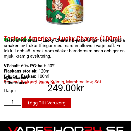
Taste of America – Lucky Charms (100ml)
Marshmallow
Taste of America – Lucky Charms E-juice
fångar den magiska
smaken av frukostflingor med marshmallows i varje puff. En
lekfull och söt smak som väcker barndomsminnen och ger en
mjuk, krämig avslutning.
VG-halt
: 60%
PG-halt:
40%
Flaskans storlek:
120ml
E-juice i flaskan:
100ml
Egenskaper:
Dessert
,
Frukostflingor
,
Krämig
,
Marshmallow
,
Söt
Tillverkare:
Taste Of America
249.00
kr
I lager
Lägg Till I Varukorg