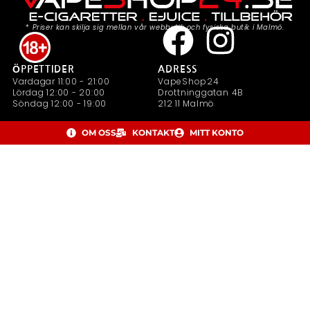
*
Priser kan skilja sig mellan vår webbutik och fysiska butik i Malmö.
ÖPPETTIDER
ADRESS
Vardagar 11:00 - 21:00
VapeShop24
Lördag 12:00 - 20:00
Drottninggatan 4B
Söndag 12:00 - 19:00
212 11 Malmö
OM OSS
KONTAKT
MITT KONTO