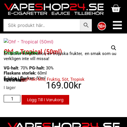
Ohf – Tropical (50ml)
Tropiska Frukter
En läcker kombination av tropiska frukter, en smak som du
verkligen inte vill missa!
VG-halt
: 70%
PG-halt:
30%
Flaskans storlek:
60ml
E-juice i flaskan:
50ml
Egenskaper:
Frukt-Mix
,
Fruktig
,
Söt
,
Tropisk
Tillverkare:
Ohf
169.00
kr
I lager
Lägg Till I Varukorg