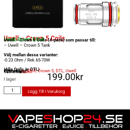
Uwell – Crown 5 Coils
Uwell, Crown 5 Coil
Uwell – Crown 5 Coils (4-pack) som passar till:
– Uwell – Crown 5 Tank
Välj mellan dessa varianter:
-0.23 Ohm / Rek 65-70W
(Alla Coils är DTL)
Egenskaper:
Coil
,
Crown 5
,
DTL
,
Uwell
Tillverkare:
Uwell
199.00
kr
I lager
Lägg Till I Varukorg