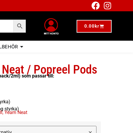
0.00
kr
LLBEHÖR
 Neat / Popreel Pods
pack/2ml) som passar till:
yrka)
g styrka)
ll
,
Yearn Neat