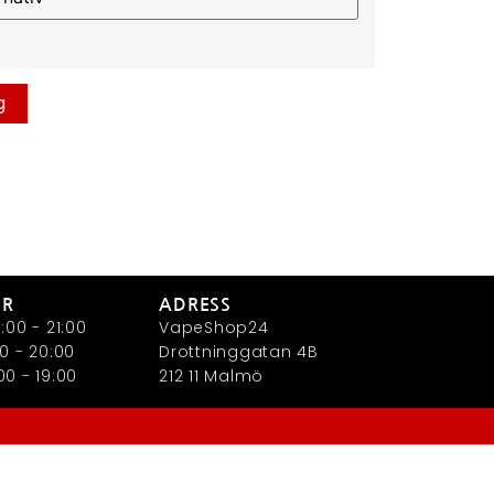
g
ER
ADRESS
:00 - 21:00
VapeShop24
0 - 20:00
Drottninggatan 4B
0 - 19:00
212 11 Malmö