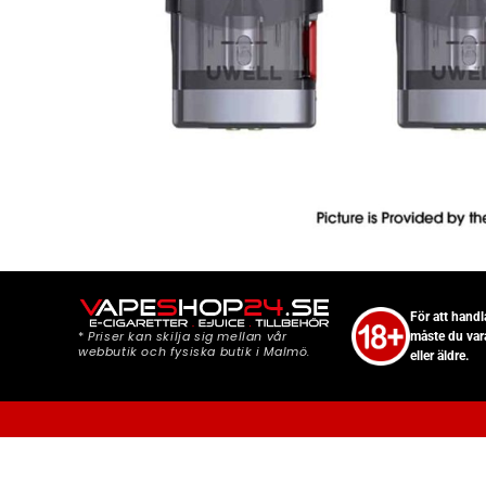
För att hand
*
Priser kan skilja sig mellan vår
måste du var
webbutik och fysiska butik i Malmö.
eller äldre.