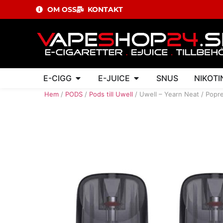
OM OSS
KONTAKT
E-CIGG
E-JUICE
SNUS
NIKOTI
Hem
/
PODS
/
Pods till Uwell
/ Uwell – Yearn Neat / Popr