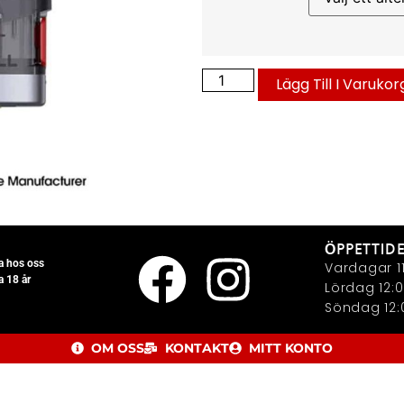
Lägg Till I Varukor
ÖPPETTID
la hos oss
Vardagar 11
a 18 år
Lördag 12:0
Söndag 12:0
OM OSS
KONTAKT
MITT KONTO