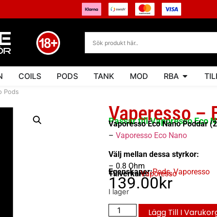
N
COILS
PODS
TANK
MOD
RBA
TI
o Pods
Vaperesso – 
Passar till Vaporesso Eco 
Vaporesso Eco Nano Poddar (2-
–
Vaporesso Eco Nano
Välj mellan dessa styrkor:
– 0.8 Ohm
Egenskaper:
Pods
,
Vaporesso
Tillverkare:
Vaporesso
139.00
kr
I lager
Lägg Till I Varukor