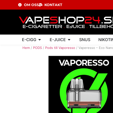
OM OSS
KONTAKT
E-CIGG
E-JUICE
SNUS
NIKOTI
Hem
/
PODS
/
Pods till Vaporesso
/ Vaperesso – Eco Nan