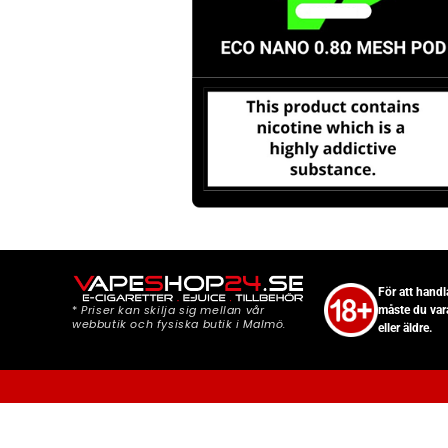
För att hand
*
Priser kan skilja sig mellan vår
måste du var
webbutik och fysiska butik i Malmö.
eller äldre.