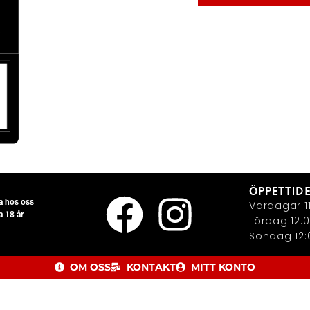
ÖPPETTID
la hos oss
Vardagar 11
a 18 år
Lördag 12:0
Söndag 12:0
OM OSS
KONTAKT
MITT KONTO