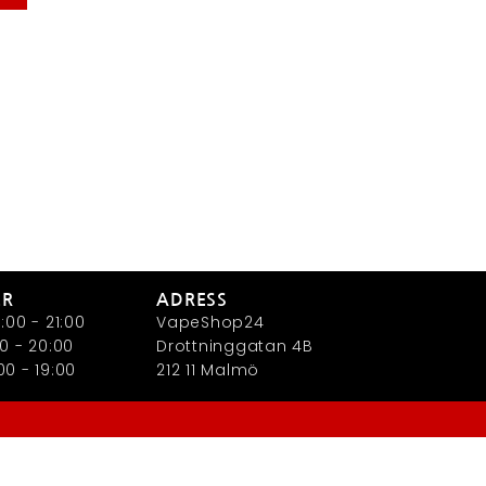
ER
ADRESS
:00 - 21:00
VapeShop24
0 - 20:00
Drottninggatan 4B
0 - 19:00
212 11 Malmö