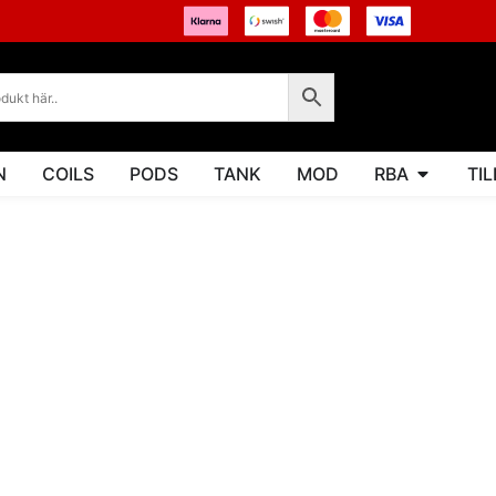
N
COILS
PODS
TANK
MOD
RBA
TI