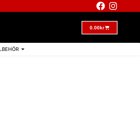
0.00
kr
LLBEHÖR