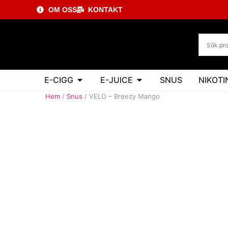
OM OSS
KONTAKT
E-CIGG
E-JUICE
SNUS
NIKOTI
Hem
/
Snus
/ VELO – Breezy Mango