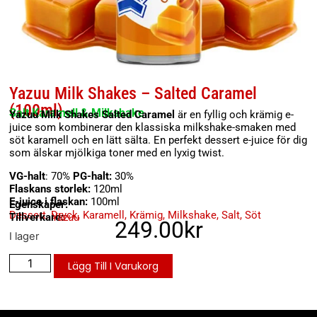
Yazuu Milk Shakes – Salted Caramel
(100ml)
Salt Karamell & Milkshake
Yazuu Milk Shakes Salted Caramel
är en fyllig och krämig e-
juice som kombinerar den klassiska milkshake-smaken med
söt karamell och en lätt sälta. En perfekt dessert e-juice för dig
som älskar mjölkiga toner med en lyxig twist.
VG-halt
: 70%
PG-halt:
30%
Flaskans storlek:
120ml
E-juice i flaskan:
100ml
Egenskaper:
Dessert
,
Dryck
,
Karamell
,
Krämig
,
Milkshake
,
Salt
,
Söt
Tillverkare:
Yazuu
249.00
kr
I lager
Lägg Till I Varukorg