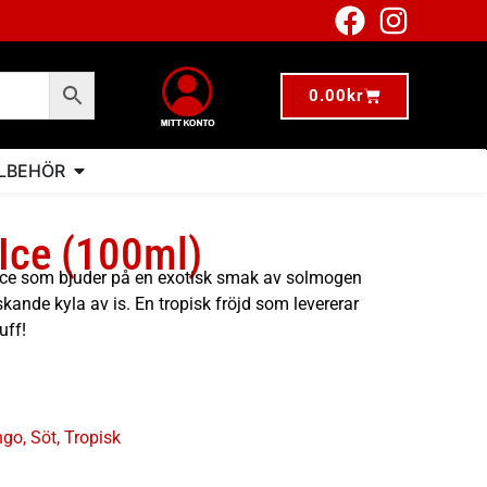
0.00
kr
LLBEHÖR
Ice (100ml)
uice som bjuder på en exotisk smak av solmogen
kande kyla av is. En tropisk fröjd som levererar
uff!
ngo
,
Söt
,
Tropisk