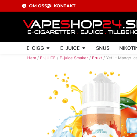
OM OSS
KONTAKT
E-CIGG
E-JUICE
SNUS
NIKOTI
Hem
/
E-JUICE
/
E-juice Smaker
/
Frukt
/ Yeti – Mango Ic