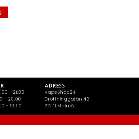
g
ER
ADRESS
:00 - 21:00
VapeShop24
0 - 20:00
Drottninggatan 4B
0 - 19:00
212 11 Malmö