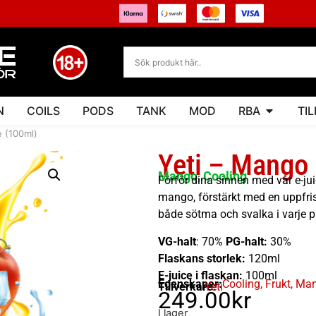
N
COILS
PODS
TANK
MOD
RBA
TI
e (100ml)
Yeti – Mango 
Mango, Cooling
Förför dina sinnen med vår e-j
mango, förstärkt med en uppfris
både sötma och svalka i varje p
VG-halt
: 70%
PG-halt:
30%
Flaskans storlek:
120ml
E-juice i flaskan:
100ml
Egenskaper:
Cooling
,
Frukt
,
Ma
Tillverkare:
Yeti
249.00
kr
I lager