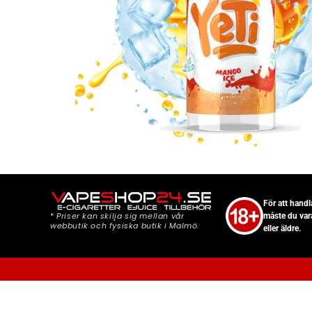
För att hand
*
Priser kan skilja sig mellan vår
måste du var
webbutik och fysiska butik i Malmö.
eller äldre.