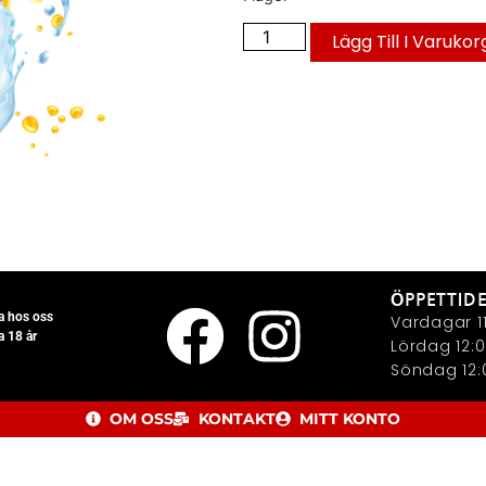
Lägg Till I Varukor
ÖPPETTID
la hos oss
Vardagar 11
a 18 år
Lördag 12:0
Söndag 12:0
OM OSS
KONTAKT
MITT KONTO