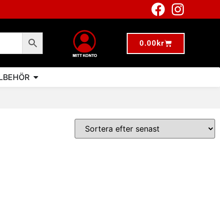
0.00
kr
LLBEHÖR