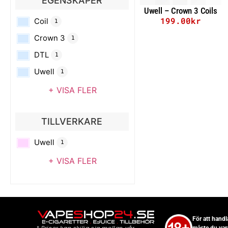
EGENSKAPER
Uwell – Crown 3 Coils
199.00
kr
Coil
1
Välj alternativ
Crown 3
1
DTL
1
Uwell
1
+ VISA FLER
TILLVERKARE
Uwell
1
+ VISA FLER
För att hand
måste du var