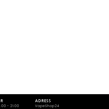
ER
ADRESS
:00 - 21:00
VapeShop24