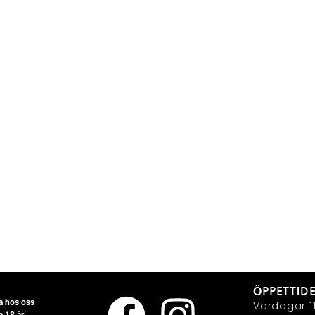
ÖPPETTID
la hos oss
Vardagar 11
a 18 år