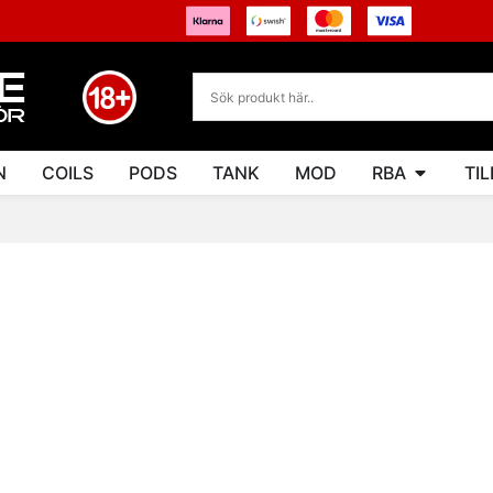
N
COILS
PODS
TANK
MOD
RBA
TI