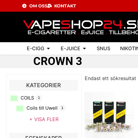
OM OSS
KONTAKT
E-CIGG
E-JUICE
SNUS
NIKOTI
CROWN 3
Endast ett sökresultat
KATEGORIER
COILS
1
Coils till Uwell
1
+ VISA FLER