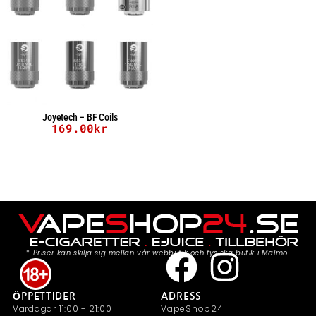
Joyetech – BF Coils
169.00
kr
*
Priser kan skilja sig mellan vår webbutik och fysiska butik i Malmö.
ÖPPETTIDER
ADRESS
Vardagar 11:00 - 21:00
VapeShop24