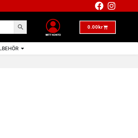
0.00
kr
LLBEHÖR