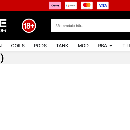
N
COILS
PODS
TANK
MOD
RBA
TI
)