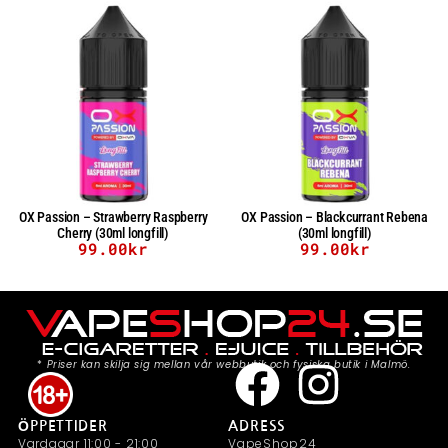
OX Passion – Strawberry Raspberry
OX Passion – Blackcurrant Rebena
Cherry (30ml longfill)
(30ml longfill)
99.00
kr
99.00
kr
*
Priser kan skilja sig mellan vår webbutik och fysiska butik i Malmö.
ÖPPETTIDER
ADRESS
Vardagar 11:00 - 21:00
VapeShop24