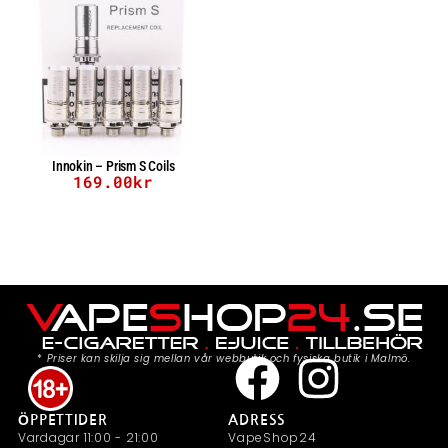
Innokin – Prism S Coils
169.00
kr
*
Priser kan skilja sig mellan vår webbutik och fysiska butik i Malmö.
ÖPPETTIDER
ADRESS
Vardagar 11:00 - 21:00
VapeShop24