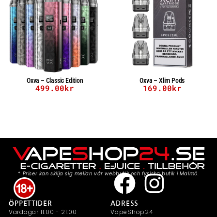
Oxva – Classic Edition
Oxva – Xlim Pods
499.00
kr
169.00
kr
*
Priser kan skilja sig mellan vår webbutik och fysiska butik i Malmö.
ÖPPETTIDER
ADRESS
Vardagar 11:00 - 21:00
VapeShop24