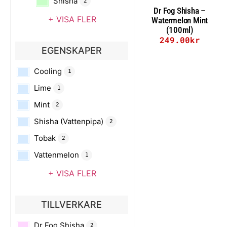
Shisha
2
Dr Fog Shisha –
+ VISA FLER
Watermelon Mint
(100ml)
249.00
kr
EGENSKAPER
Lägg till i varukorg
Cooling
1
Lime
1
Mint
2
Shisha (Vattenpipa)
2
Tobak
2
Vattenmelon
1
+ VISA FLER
TILLVERKARE
Dr Fog Shisha
2