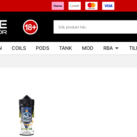
N
COILS
PODS
TANK
MOD
RBA
TI