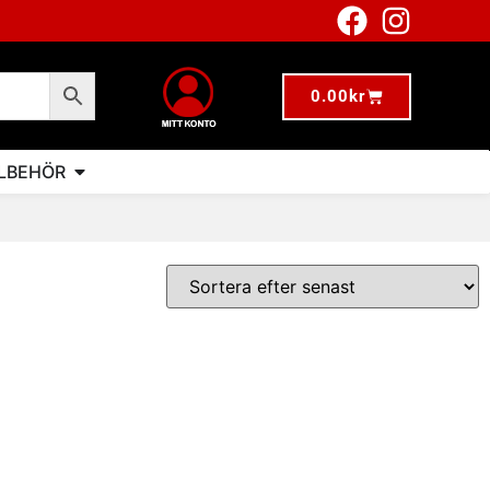
0.00
kr
LLBEHÖR