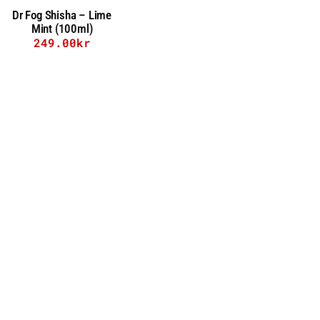
Dr Fog Shisha – Lime
Mint (100ml)
249.00
kr
Lägg till i varukorg